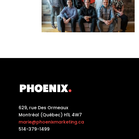
629, rue Des Ormeaux
Montréal (Québec) H1L 4W7
marie@phoenixmarketing.ca
514-379-1499